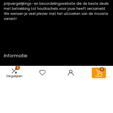
prijsvergelijkings- en beoordelingswebsite die de beste deals
met betrekking tot houtkachels voor jouw heeft verzameld.
We wensen je veel plezier met het uitzoeken van de mooiste
variant!
Informatie
Contact
0
0
Klantenservice
Vergelijken
Over ons
Overzicht
Onze webshops
Vacature
Blogs