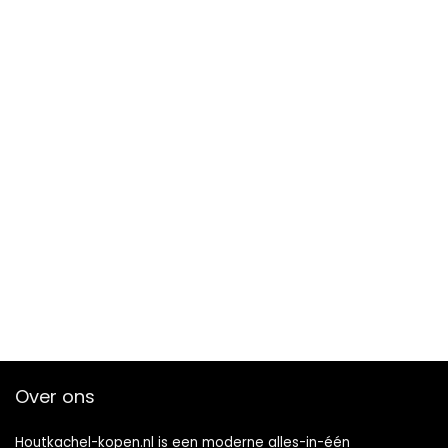
Over ons
Houtkachel-kopen.nl is een moderne alles-in-één