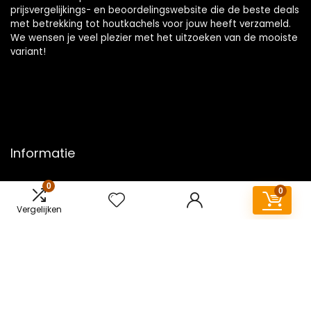
prijsvergelijkings- en beoordelingswebsite die de beste deals
met betrekking tot houtkachels voor jouw heeft verzameld.
We wensen je veel plezier met het uitzoeken van de mooiste
variant!
Informatie
Contact
0
0
Klantenservice
Vergelijken
Over ons
Overzicht
Onze webshops
Vacature
Blogs