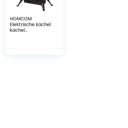
HOMCOM
Elektrische kachel
kachel
haardkachel
elektrische
wandkachel
(model 3)