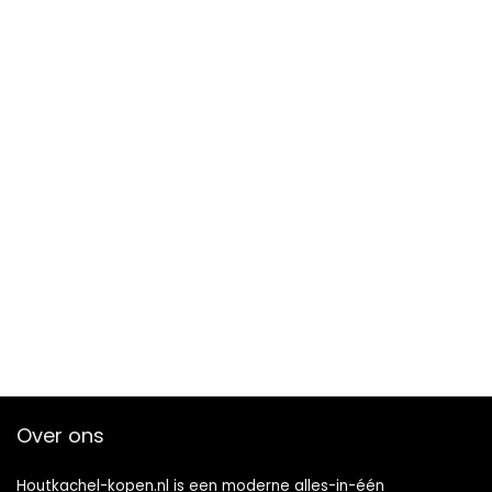
Over ons
Houtkachel-kopen.nl is een moderne alles-in-één