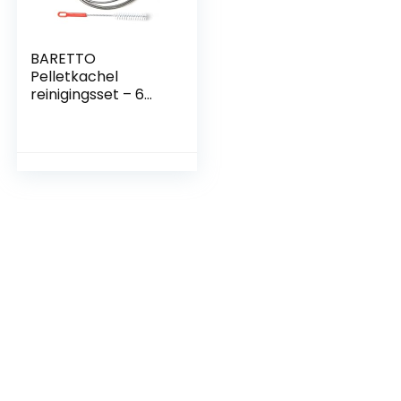
BARETTO
Pelletkachel
reinigingsset – 6
meter
roestvrijstalen
verlenging,
maximale
kromming 90 ° – 2
flexibele borstels
van nylon (1 x 80
mm en 1 x 100 mm)