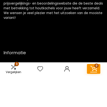
prijsvergelijkings- en beoordelingswebsite die de beste deals
met betrekking tot houtkachels voor jouw heeft verzameld.
We wensen je veel plezier met het uitzoeken van de mooiste
variant!
Informatie
Contact
0
0
Klantenservice
Vergelijken
Over ons
Overzicht
Onze webshops
Vacature
Blogs