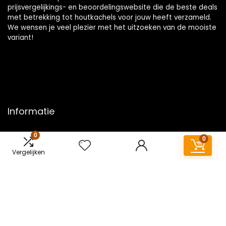
prijsvergelijkings- en beoordelingswebsite die de beste deals
met betrekking tot houtkachels voor jouw heeft verzameld.
We wensen je veel plezier met het uitzoeken van de mooiste
variant!
Informatie
Contact
0
0
Klantenservice
Vergelijken
Over ons
Overzicht
Onze webshops
Vacature
Blogs