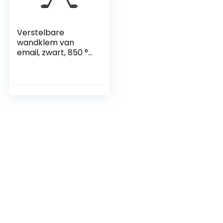
Verstelbare
wandklem van
email, zwart, 850 °C
– Ø 80 mm voor
rookafvoer van
ovens en
pellethaarden