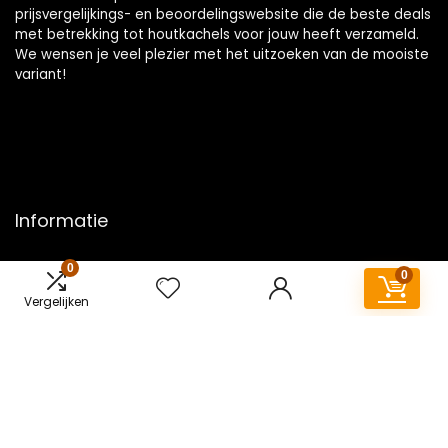
prijsvergelijkings- en beoordelingswebsite die de beste deals
met betrekking tot houtkachels voor jouw heeft verzameld.
We wensen je veel plezier met het uitzoeken van de mooiste
variant!
Informatie
Contact
0
0
Klantenservice
Vergelijken
Over ons
Overzicht
Onze webshops
Vacature
Blogs