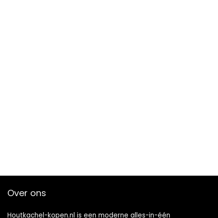
Over ons
Houtkachel-kopen.nl is een moderne alles-in-één