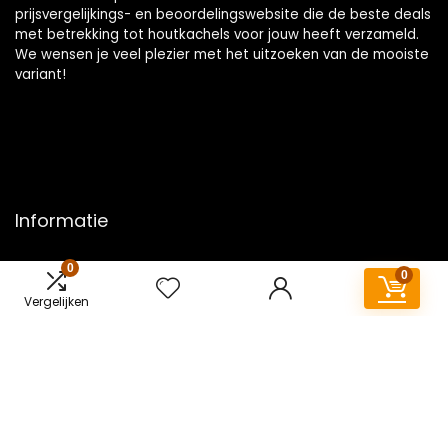
prijsvergelijkings- en beoordelingswebsite die de beste deals
met betrekking tot houtkachels voor jouw heeft verzameld.
We wensen je veel plezier met het uitzoeken van de mooiste
variant!
Informatie
Contact
0
0
Klantenservice
Vergelijken
Over ons
Overzicht
Onze webshops
Vacature
Blogs