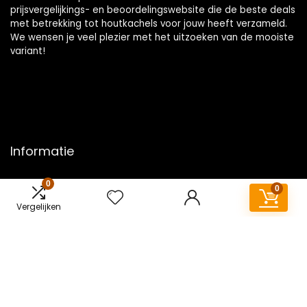
prijsvergelijkings- en beoordelingswebsite die de beste deals
met betrekking tot houtkachels voor jouw heeft verzameld.
We wensen je veel plezier met het uitzoeken van de mooiste
variant!
Informatie
Contact
0
0
Klantenservice
Vergelijken
Over ons
Overzicht
Onze webshops
Vacature
Blogs