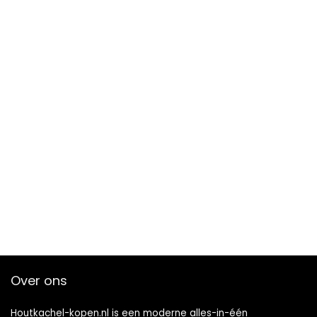
Over ons
Houtkachel-kopen.nl is een moderne alles-in-één