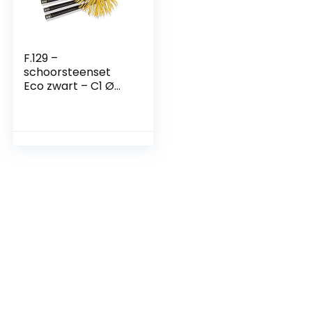
F.129 –
schoorsteenset
Eco zwart – C1 Ø
150 mm