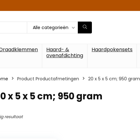
Alle categorieën
Draadklemmen
Haard- &
Haardpokensets
ovenafdichting
ome
Product Productafmetingen
‎20 x 5 x 5 cm; 950 gram
20 x 5 x 5 cm; 950 gram
ig resultaat