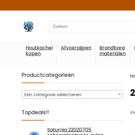
Search
for:
Houtkachel
Afvoerpijpen
Brandbare
kopen
materialen
Productcategorieën
H
‎
Een categorie selecteren
Topdeals!!
En
Saturnia 22020705