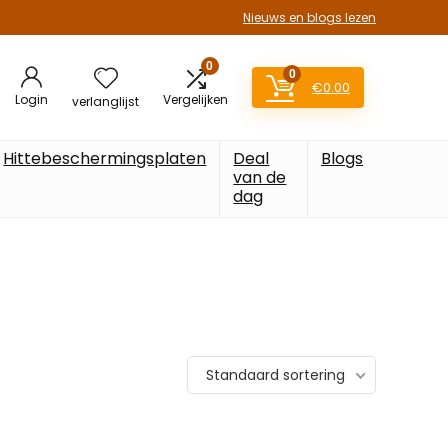
Nieuws en blogs lezen
0
0
€
0.00
Login
Vergelijken
verlanglijst
Hittebeschermingsplaten
Deal
Blogs
van de
dag
Standaard sortering