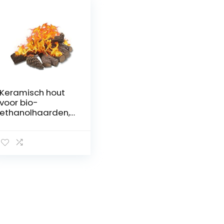
Keramisch hout
voor bio-
ethanolhaarden,
gashaarden, 10
stuks haardplaat,
decoratieve
keramische
houtsnijset voor
binnen en buiten,
gasinzetstukken,
geventileerd,
zonder
ontluchting