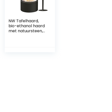
NW Tafelhaard,
bio-ethanol haard
met natuursteen,
zwarte tafelhaard
voor binnen en
buiten, ethanol
open haard,
verbrandingskame
rs, oneindige
brandduur (zwart)