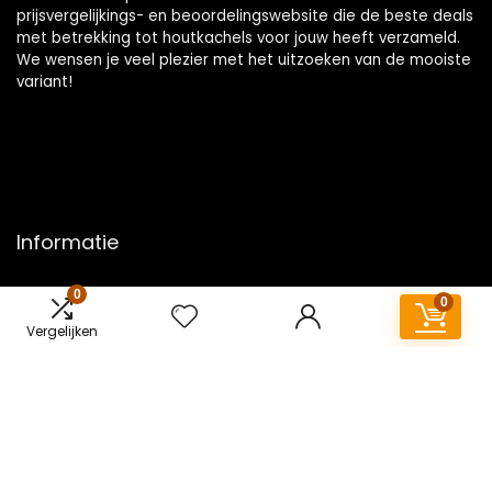
prijsvergelijkings- en beoordelingswebsite die de beste deals
met betrekking tot houtkachels voor jouw heeft verzameld.
We wensen je veel plezier met het uitzoeken van de mooiste
variant!
Informatie
Contact
0
0
Klantenservice
Vergelijken
Over ons
Overzicht
Onze webshops
Vacature
Blogs