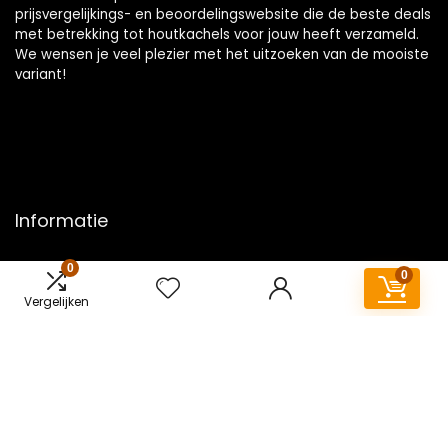
prijsvergelijkings- en beoordelingswebsite die de beste deals
met betrekking tot houtkachels voor jouw heeft verzameld.
We wensen je veel plezier met het uitzoeken van de mooiste
variant!
Informatie
Contact
0
0
Klantenservice
Vergelijken
Over ons
Overzicht
Onze webshops
Vacature
Blogs