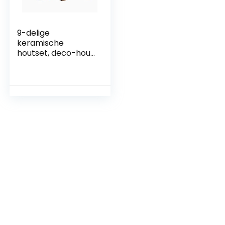
9-delige
keramische
houtset, deco-hout
voor bio-ethanol-
en gashaarden