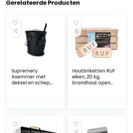
Gerelateerde Producten
Supremery
Houtbriketten RUF
Asemmer met
eiken, 20 kg,
deksel en schep,
brandhout open
staal,
haard oven briket
kolenemmer,
kolen verwarmen
asbak met
hout
handvat, 19 l,
asschep, open
haard en grill