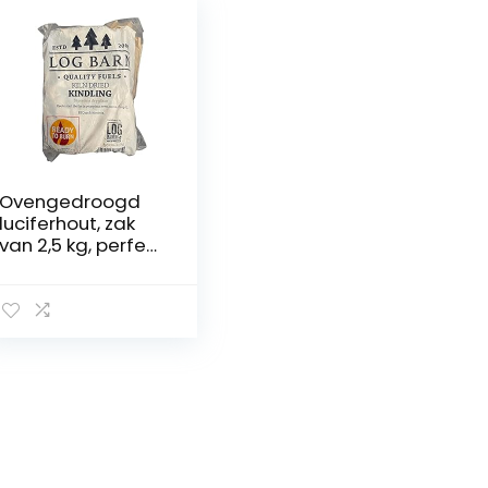
Ovengedroogd
luciferhout, zak
van 2,5 kg, perfect
voor het
aansteken van
kachels, oven, grill
enz