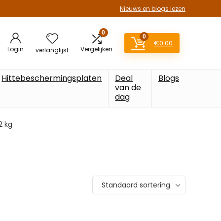
Nieuws en blogs lezen
0
0
€
0.00
Login
Vergelijken
verlanglijst
Hittebeschermingsplaten
Deal
Blogs
van de
dag
2 kg
Standaard sortering