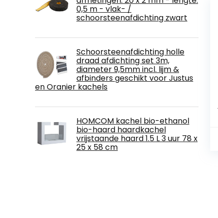
afmetingen: 20 x 2 mm - lengte:
0,5 m - vlak- /
schoorsteenafdichting zwart
Schoorsteenafdichting holle
draad afdichting set 3m,
diameter 9,5mm incl. lijm &
afbinders geschikt voor Justus
en Oranier kachels
HOMCOM kachel bio-ethanol
bio-haard haardkachel
vrijstaande haard 1.5 L 3 uur 78 x
25 x 58 cm