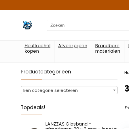
Search
for:
Houtkachel
Afvoerpijpen
Brandbare
kopen
materialen
Productcategorieën
H
‎
Een categorie selecteren
Topdeals!!
En
LANZZAS Glasband -