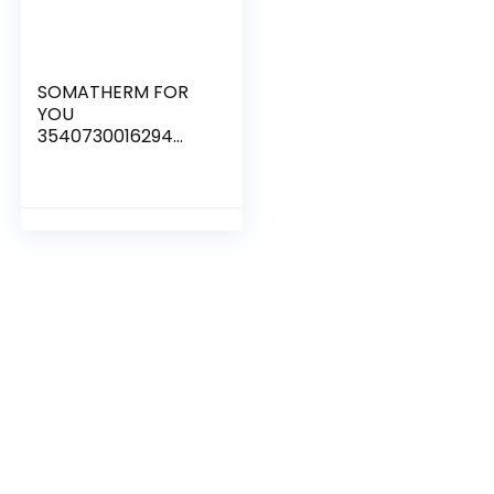
SOMATHERM FOR
YOU
3540730016294
NURSE M 20×27
7DEP 1 / 2M
Messing Verdeler-7
Male Afdalingen
15/21-20/27
Vrouwelijke Input-
Output Buck 20/27,
None