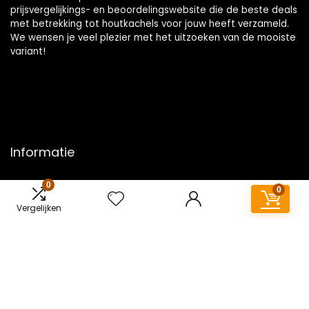
prijsvergelijkings- en beoordelingswebsite die de beste deals
met betrekking tot houtkachels voor jouw heeft verzameld.
We wensen je veel plezier met het uitzoeken van de mooiste
variant!
Informatie
Contact
0
0
Klantenservice
Vergelijken
Over ons
Overzicht
Onze webshops
Vacature
Blogs