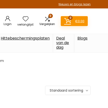
Nieuws en blogs lezen
0
0
€
0.00
Login
Vergelijken
verlanglijst
Hittebeschermingsplaten
Deal
Blogs
van de
dag
ram
Standaard sortering