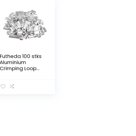
Futheda 100 stks
Aluminium
Crimping Loop
Mouw Clips met
Dubbele
Ferrules/Gaten
voor 2.5mm
Kabeldraad Touw
Zilver Tone