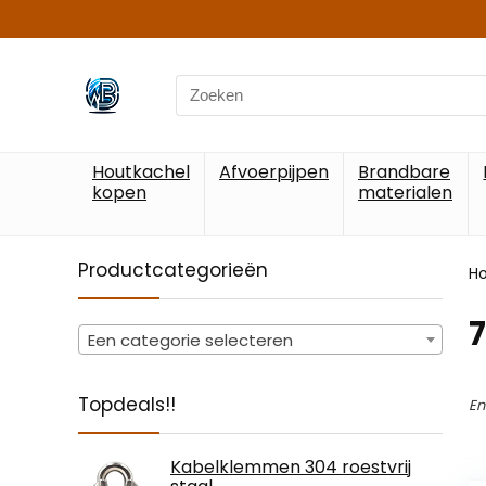
Search
for:
Houtkachel
Afvoerpijpen
Brandbare
kopen
materialen
Productcategorieën
H
‎
Een categorie selecteren
Topdeals!!
En
Kabelklemmen 304 roestvrij