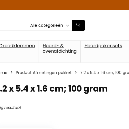
Alle categorieën
Draadklemmen
Haard- &
Haardpokensets
ovenafdichting
ome
Product Afmetingen pakket
‎7.2 x 5.4 x 1.6 cm; 100 g
7.2 x 5.4 x 1.6 cm; 100 gram
ig resultaat