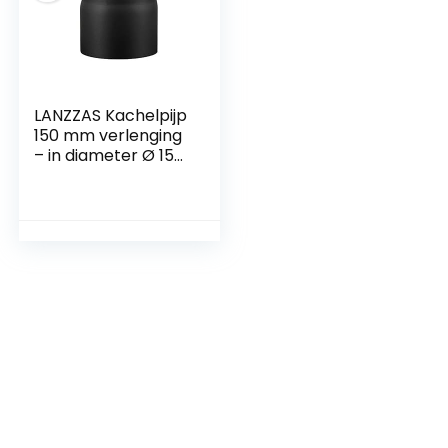
LANZZAS Kachelpijp
150 mm verlenging
– in diameter Ø 150
mm – kleur: zwart –
rookpijp verlenging