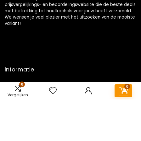
prijsvergelijkings- en beoordelingswebsite die de beste deals
met betrekking tot houtkachels voor jouw heeft verzameld.
We wensen je veel plezier met het uitzoeken van de mooiste
variant!
Informatie
Contact
0
0
Klantenservice
Vergelijken
Over ons
Overzicht
Onze webshops
Vacature
Blogs