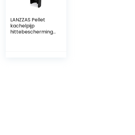
LANZZAS Pellet
kachelpijp
hittebescherming
– 460 mm –
diameter, DN Ø 100
mm – kleur: zwart –
stralingsbeschermi
ng voor
pelletkachels