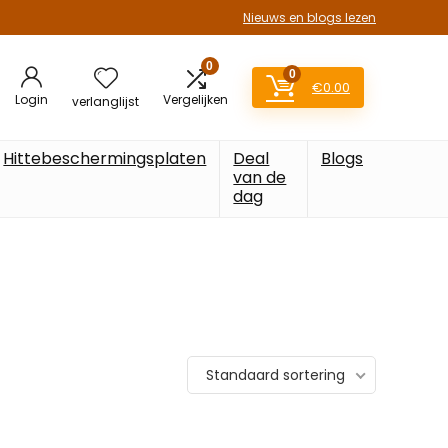
Nieuws en blogs lezen
0
0
€
0.00
Login
Vergelijken
verlanglijst
Hittebeschermingsplaten
Deal
Blogs
van de
dag
Standaard sortering