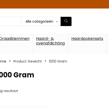
Alle categorieën
Draadklemmen
Haard- &
Haardpokensets
ovenafdichting
ome
Product Gewicht
‎1000 Gram
1000 Gram
ig resultaat