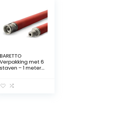
BARETTO
Verpakking met 6
staven – 1 meter
staven, voor de
schoorsteenreinig
ingsset – voor
rookgasafvoeren
met lineaire
secties of
maximaal 45
graden bochten +
Handsvat