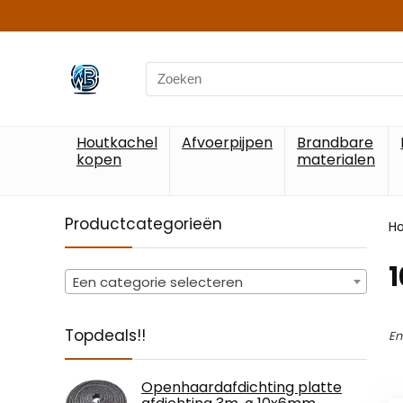
Search
for:
Houtkachel
Afvoerpijpen
Brandbare
kopen
materialen
Productcategorieën
H
‎
Een categorie selecteren
Topdeals!!
En
Openhaardafdichting platte