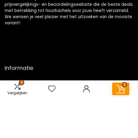
prijsvergelijkings- en beoordelingswebsite die de beste deals
met betrekking tot houtkachels voor jouw heeft verzameld.
We wensen je veel plezier met het uitzoeken van de mooiste
variant!
Informatie
Contact
0
0
Klantenservice
Vergelijken
Over ons
Overzicht
Onze webshops
Vacature
Blogs