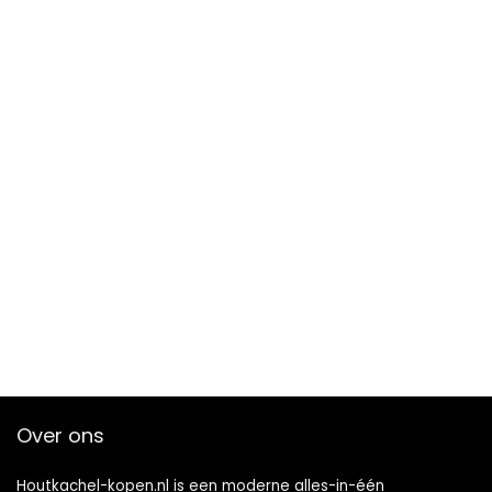
Over ons
Houtkachel-kopen.nl is een moderne alles-in-één