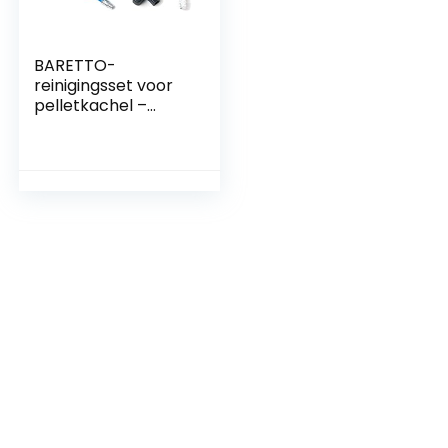
BARETTO-
reinigingsset voor
pelletkachel –
verlengstuk van 3
meter, maximale
buiging van 90 ° – 1
standaard 80 mm
lange nylon borstel