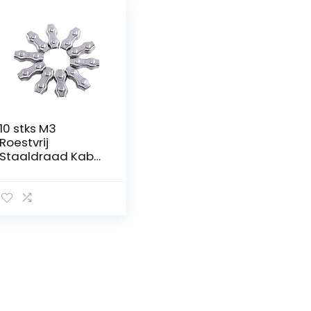
10 stks M3
Roestvrij
Staaldraad Kabel
Clip Klem, duplex
Staaldraad Klem
voor Rigging
Installatie van
Touwen Draden
en Kabels