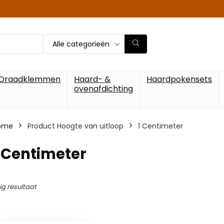
Alle categorieën
Draadklemmen
Haard- &
Haardpokensets
ovenafdichting
ome
Product Hoogte van uitloop
‎1 Centimeter
1 Centimeter
ig resultaat