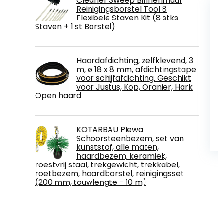
Cleaner Sweep Binnenmuur
Reinigingsborstel Tool 8
Flexibele Staven Kit (8 stks
Staven + 1 st Borstel)
Haardafdichting, zelfklevend, 3
m, ø 18 x 8 mm, afdichtingstape
voor schijfafdichting. Geschikt
voor Justus, Kop, Oranier, Hark
Open haard
KOTARBAU Plewa
Schoorsteenbezem, set van
kunststof, alle maten,
haardbezem, keramiek,
roestvrij staal, trekgewicht, trekkabel,
roetbezem, haardborstel, reinigingsset
(200 mm, touwlengte - 10 m)