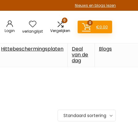
Nieuws en blogs lezen
0
0
€
0.00
Login
Vergelijken
verlanglijst
Hittebeschermingsplaten
Deal
Blogs
van de
dag
Standaard sortering