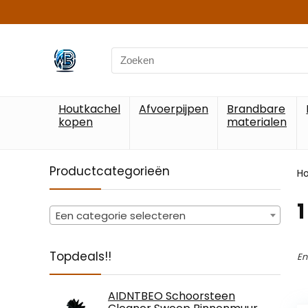
Search
for:
Houtkachel
Afvoerpijpen
Brandbare
kopen
materialen
Productcategorieën
H
‎
Een categorie selecteren
Topdeals!!
En
AIDNTBEO Schoorsteen