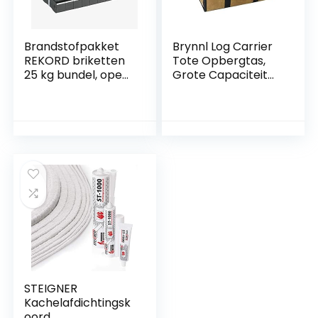
Brandstofpakket
Brynnl Log Carrier
REKORD briketten
Tote Opbergtas,
25 kg bundel, open
Grote Capaciteit
haard aansteker
Waxed Canvas
Brandhout
Opbergtas met
Handvatten en
Schouderriem
Waterdichte Zware
Houten Draagtas
voor Binnen en
Buiten
STEIGNER
Kachelafdichtingsk
oord