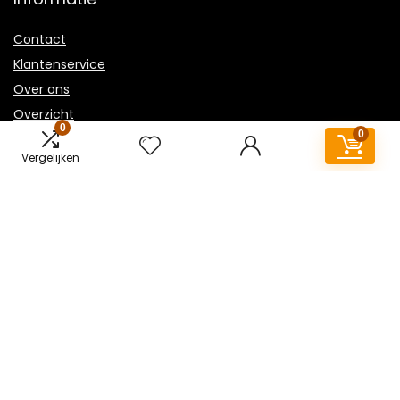
Contact
Klantenservice
Over ons
Overzicht
0
0
Onze webshops
Vergelijken
Vacature
Blogs
Privacybeleid
Adverteren
Contact
houtkachel-kopen.nl
Postadres: Lakenvelder 3 5507KV Veldhoven Nederland
KVK: 88360687