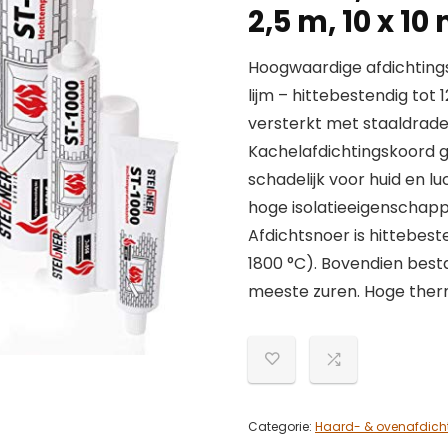
2,5 m, 10 x 1
Hoogwaardige afdichtings
lijm – hittebestendig to
versterkt met staaldrad
Kachelafdichtingskoord 
schadelijk voor huid en l
hoge isolatieeigenschapp
Afdichtsnoer is hittebes
1800 °C). Bovendien best
meeste zuren. Hoge ther
Categorie:
Haard- & ovenafdich