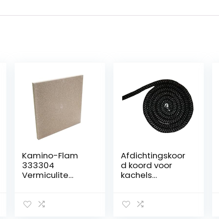
Kamino-Flam
Afdichtingskoor
333304
d koord voor
Vermiculite
kachels
plaat, 500 x 500
zwart/antraciet
x 30 mm
6 mm