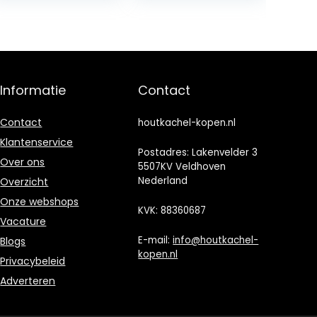
grillband,
zelfafdichting,
hittebestendige
grill,
schoorsteenafdi
chting voor
Informatie
Contact
kachelramen,
open haard en
kachelpijp
Contact
houtkachel-kopen.nl
Klantenservice
Postadres: Lakenvelder 3
Over ons
5507KV Veldhoven
Nederland
Overzicht
Onze webshops
KVK: 88360687
Vacature
E-mail:
info@houtkachel-
Blogs
kopen.nl
Privacybeleid
Adverteren