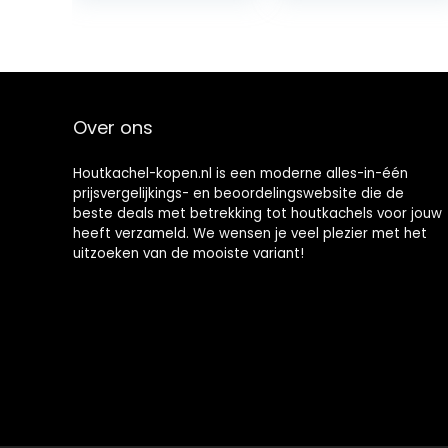
deuren –
geschikt voor
hittebestendig
Justus en
tot 550 °C – met
Oranier kachels
vuurvaste
montagelijm
Over ons
Houtkachel-kopen.nl is een moderne alles-in-één
prijsvergelijkings- en beoordelingswebsite die de
beste deals met betrekking tot houtkachels voor jouw
heeft verzameld. We wensen je veel plezier met het
uitzoeken van de mooiste variant!