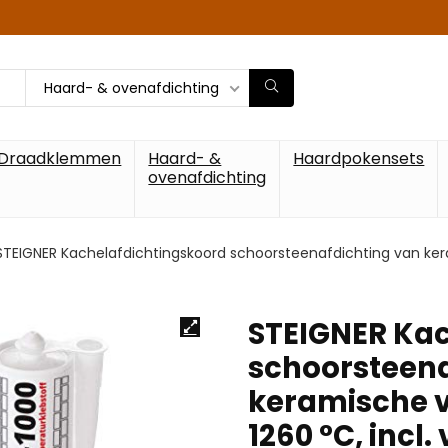
Haard- & ovenafdichting
Draadklemmen
Haard- &
Haardpokensets
ovenafdichting
STEIGNER Kachelafdichtingskoord schoorsteenafdichting van keram
STEIGNER Kac
schoorsteena
keramische ve
1260 °C, incl