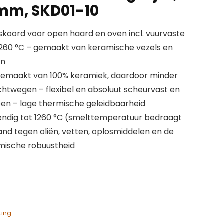
0 mm, SKD01-10
koord voor open haard en oven incl. vuurvaste
t 1260 °C – gemaakt van keramische vezels en
en
gemaakt van 100% keramiek, daardoor minder
uchtwegen – flexibel en absoluut scheurvast en
en – lage thermische geleidbaarheid
tendig tot 1260 °C (smelttemperatuur bedraagt
and tegen oliën, vetten, oplosmiddelen en de
mische robuustheid
ting