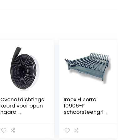
Ovenafdichtings
Imex El Zorro
koord voor open
10906-F
haard,
schoorsteengrill
zelfklevend, 2,5
met lade, 60 x
m, 3,5 mm dikke
45 x 43 cm
afdichting,
rookoven,