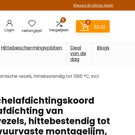
Nieuws en blogs lezen
0
0
€
0.00
Login
Vergelijken
verlanglijst
Hittebeschermingsplaten
Deal
Blogs
van de
dag
ische vezels, hittebestendig tot 1260 °C, incl.
helafdichtingskoord
fdichting van
zels, hittebestendig tot
. vuurvaste montagelijm,