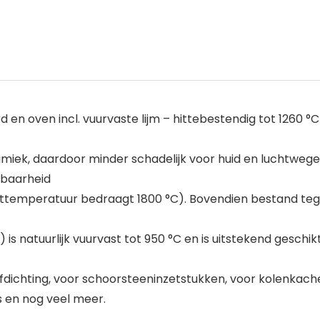
en oven incl. vuurvaste lijm – hittebestendig tot 1260 
iek, daardoor minder schadelijk voor huid en luchtwegen
dbaarheid
elttemperatuur bedraagt 1800 °C). Bovendien bestand teg
is natuurlijk vuurvast tot 950 °C en is uitstekend geschi
fdichting, voor schoorsteeninzetstukken, voor kolenkachel
rs en nog veel meer.