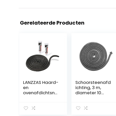
Gerelateerde Producten
LANZZAS Haard-
Schoorsteenafd
en
ichting, 3 m,
ovenafdichtsno
diameter 10
er – Ø 10 mm,
mm,
lengte: 2 m –
deurafdichting,
glasband voor
niet zelfklevend,
open haard
koordafdichting,