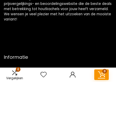
prijsvergelijkings- en beoordelingswebsite die de beste deals
met betrekking tot houtkachels voor jouw heeft verzameld.
We wensen je veel plezier met het uitzoeken van de mooiste
variant!
Informatie
Contact
0
0
Klantenservice
Vergelijken
Over ons
Overzicht
Onze webshops
Vacature
Blogs