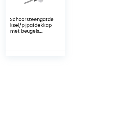
Schoorsteengatde
ksel/pijpafdekkap
met beugels,
universeel tot ø 180
mm