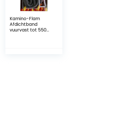
Kamino-Flam
Afdichtband
vuurvast tot 550
graden –
glasbreisnoer 8
mm met lijm –
schoorsteensnoer
asbestvrij –
ovenafdichtsnoer 2
m – ovenlijm voor
open haard