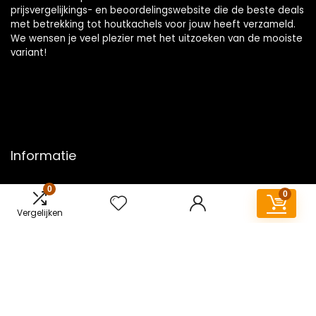
prijsvergelijkings- en beoordelingswebsite die de beste deals
met betrekking tot houtkachels voor jouw heeft verzameld.
We wensen je veel plezier met het uitzoeken van de mooiste
variant!
Informatie
Contact
0
0
Klantenservice
Vergelijken
Over ons
Overzicht
Onze webshops
Vacature
Blogs