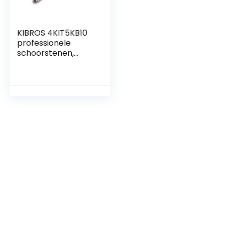
KIBROS 4KIT5KB10
professionele
schoorstenen,
zelfborgend, 5
stuks 5 cannes 1
mètre Groen