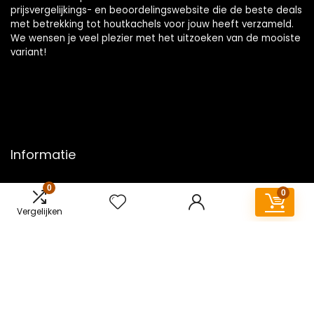
prijsvergelijkings- en beoordelingswebsite die de beste deals
met betrekking tot houtkachels voor jouw heeft verzameld.
We wensen je veel plezier met het uitzoeken van de mooiste
variant!
Informatie
Contact
0
0
Klantenservice
Vergelijken
Over ons
Overzicht
Onze webshops
Vacature
Blogs