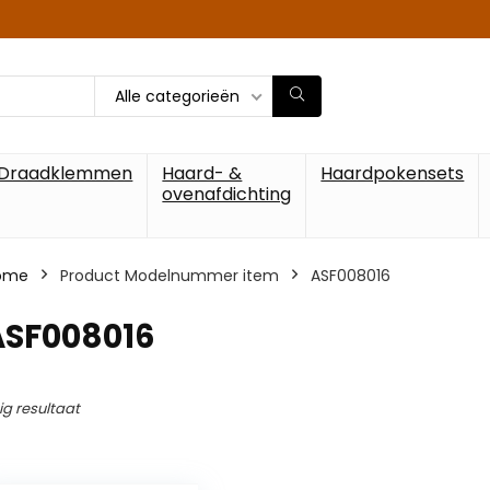
Alle categorieën
Draadklemmen
Haard- &
Haardpokensets
ovenafdichting
ome
Product Modelnummer item
‎ASF008016
ASF008016
ig resultaat