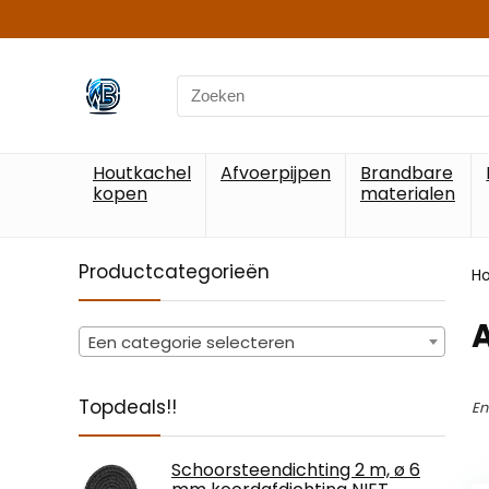
Search
for:
Houtkachel
Afvoerpijpen
Brandbare
kopen
materialen
Productcategorieën
H
‎
Een categorie selecteren
Topdeals!!
En
Schoorsteendichting 2 m, ø 6