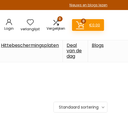
Nieuws en blogs lezen
0
0
€
0.00
Login
Vergelijken
verlanglijst
Hittebeschermingsplaten
Deal
Blogs
van de
dag
Standaard sortering