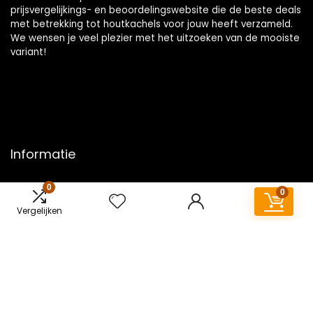
prijsvergelijkings- en beoordelingswebsite die de beste deals
met betrekking tot houtkachels voor jouw heeft verzameld.
We wensen je veel plezier met het uitzoeken van de mooiste
variant!
Informatie
Contact
0
0
Klantenservice
Vergelijken
Over ons
Overzicht
Onze webshops
Vacature
Blogs