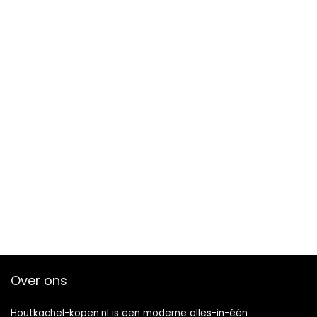
Over ons
Houtkachel-kopen.nl is een moderne alles-in-één