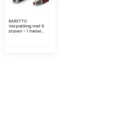
BARETTO
Verpakking met 6
staven – 1 meter
staven, voor de
schoorsteenreinigi
ngsset – voor
rookgasafvoeren
met lineaire secties
of maximaal 45
graden bochten +
Handsvat