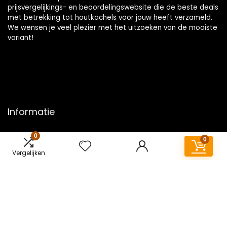
prijsvergelijkings- en beoordelingswebsite die de beste deals
met betrekking tot houtkachels voor jouw heeft verzameld.
We wensen je veel plezier met het uitzoeken van de mooiste
variant!
Informatie
Contact
0
0
Klantenservice
Vergelijken
Over ons
Overzicht
Onze webshops
Vacature
Blogs