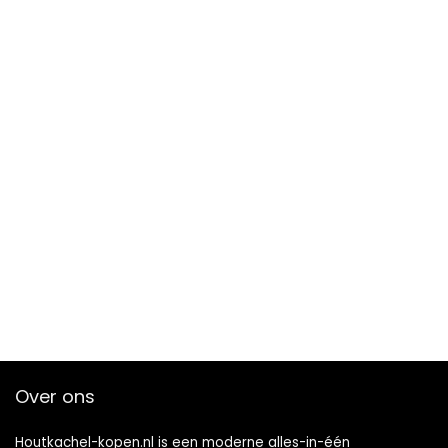
Over ons
Houtkachel-kopen.nl is een moderne alles-in-één