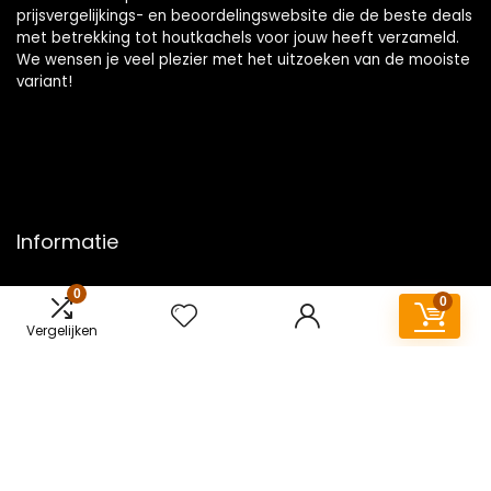
prijsvergelijkings- en beoordelingswebsite die de beste deals
met betrekking tot houtkachels voor jouw heeft verzameld.
We wensen je veel plezier met het uitzoeken van de mooiste
variant!
Informatie
Contact
0
0
Klantenservice
Vergelijken
Over ons
Overzicht
Onze webshops
Vacature
Blogs