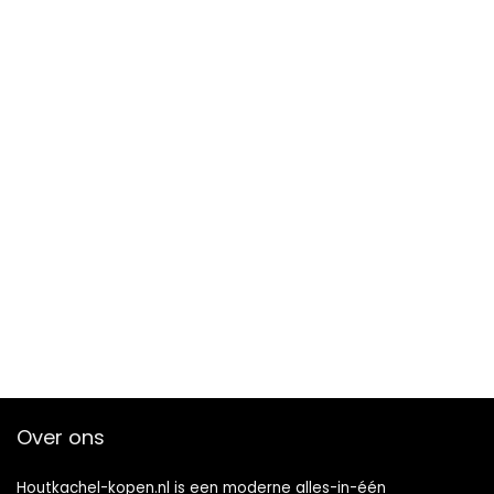
Over ons
Houtkachel-kopen.nl is een moderne alles-in-één