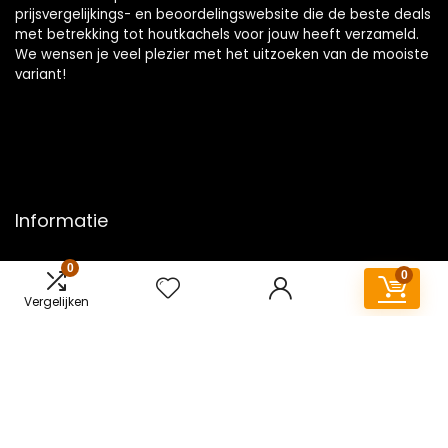
prijsvergelijkings- en beoordelingswebsite die de beste deals
met betrekking tot houtkachels voor jouw heeft verzameld.
We wensen je veel plezier met het uitzoeken van de mooiste
variant!
Informatie
Contact
0
0
Klantenservice
Vergelijken
Over ons
Overzicht
Onze webshops
Vacature
Blogs