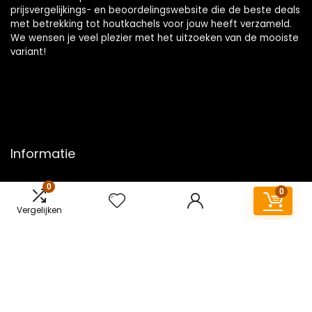
prijsvergelijkings- en beoordelingswebsite die de beste deals
met betrekking tot houtkachels voor jouw heeft verzameld.
We wensen je veel plezier met het uitzoeken van de mooiste
variant!
Informatie
Contact
0
0
Klantenservice
Vergelijken
Over ons
Overzicht
Onze webshops
Vacature
Blogs