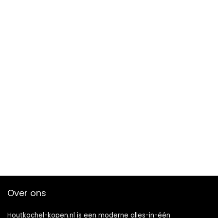
Over ons
Houtkachel-kopen.nl is een moderne alles-in-één