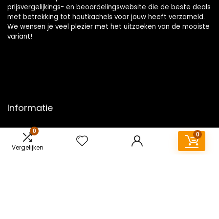
prijsvergelijkings- en beoordelingswebsite die de beste deals
met betrekking tot houtkachels voor jouw heeft verzameld.
We wensen je veel plezier met het uitzoeken van de mooiste
variant!
Informatie
Contact
0
0
Klantenservice
Vergelijken
Over ons
Overzicht
Onze webshops
Vacature
Blogs