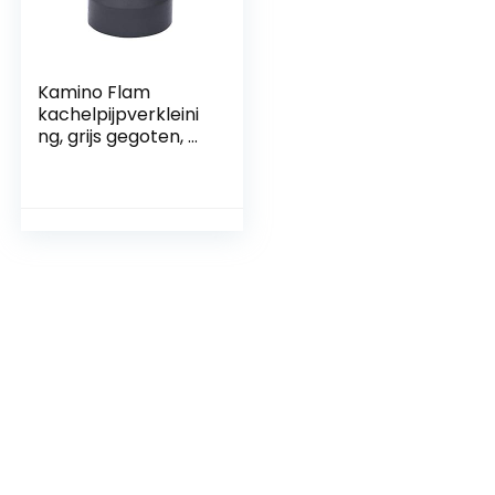
Kamino Flam
kachelpijpverkleini
ng, grijs gegoten, Ø
150/120 mm