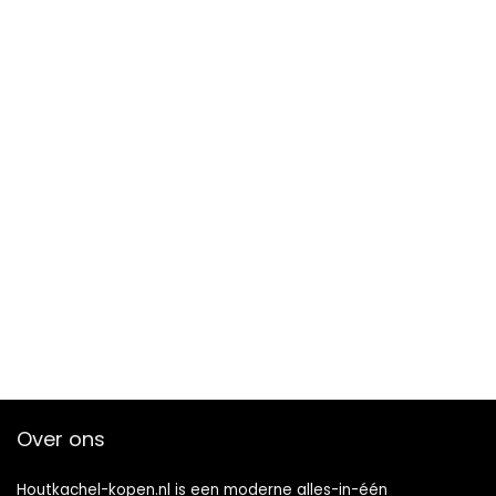
Over ons
Houtkachel-kopen.nl is een moderne alles-in-één