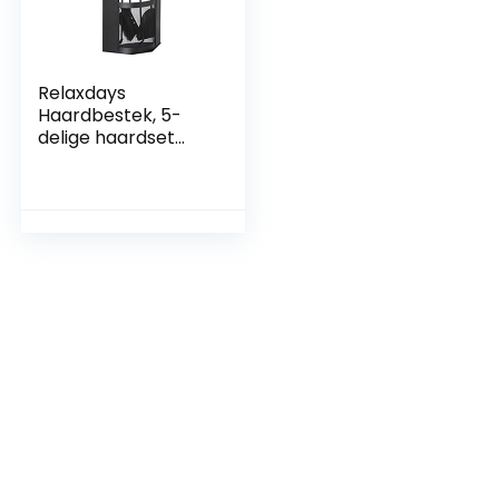
Relaxdays
Haardbestek, 5-
delige haardset
met schep, bezem,
haak, tang &
houder, houten
handgrepen,
modern, zwart, 61 x
28,5 x 16 cm