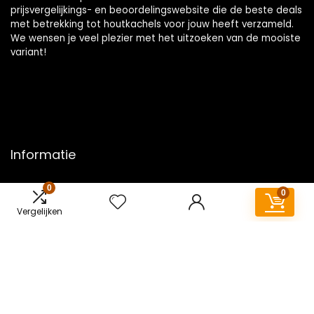
prijsvergelijkings- en beoordelingswebsite die de beste deals
met betrekking tot houtkachels voor jouw heeft verzameld.
We wensen je veel plezier met het uitzoeken van de mooiste
variant!
Informatie
Contact
0
0
Klantenservice
Vergelijken
Over ons
Overzicht
Onze webshops
Vacature
Blogs