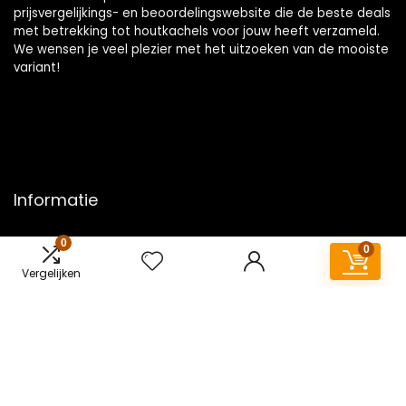
prijsvergelijkings- en beoordelingswebsite die de beste deals
met betrekking tot houtkachels voor jouw heeft verzameld.
We wensen je veel plezier met het uitzoeken van de mooiste
variant!
Informatie
Contact
0
0
Klantenservice
Vergelijken
Over ons
Overzicht
Onze webshops
Vacature
Blogs