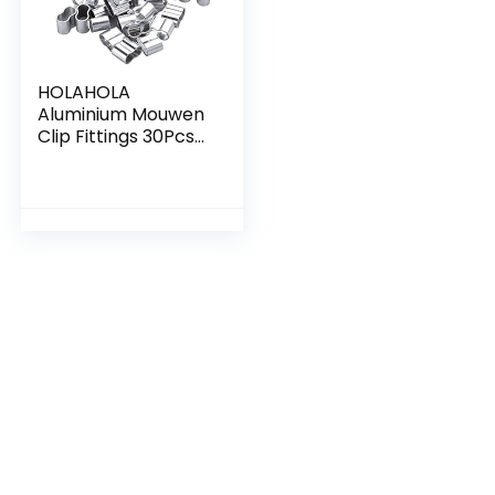
HOLAHOLA
Aluminium Mouwen
Clip Fittings 30Pcs
Aluminium Dubbele
Adereindhulzen
Krimpen Loop
Mouw Roestvrije
Kabel Krimpen
Draadkabel