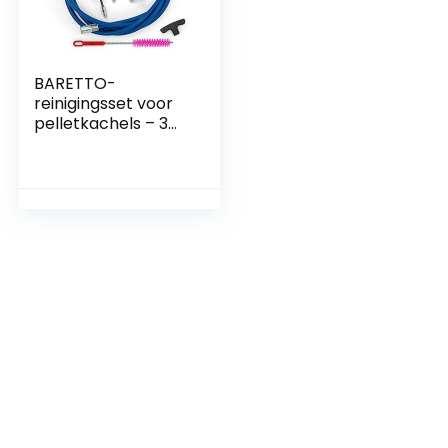
BARETTO-
reinigingsset voor
pelletkachels – 3
meter lang
verlengstuk,
maximale bocht 90
° – Twee 100 mm
lange nylon
borstels (een is
standaard en een is
flexibel)