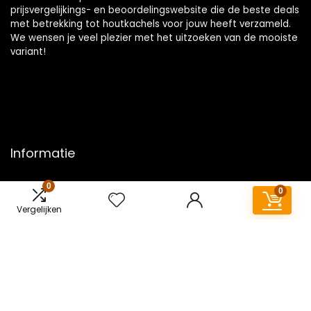
prijsvergelijkings- en beoordelingswebsite die de beste deals
met betrekking tot houtkachels voor jouw heeft verzameld.
We wensen je veel plezier met het uitzoeken van de mooiste
variant!
Informatie
Contact
0
0
Klantenservice
Vergelijken
Over ons
Overzicht
Onze webshops
Vacature
Blogs