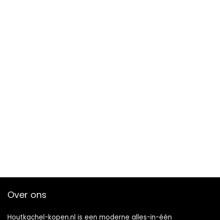
Over ons
Houtkachel-kopen.nl is een moderne alles-in-één