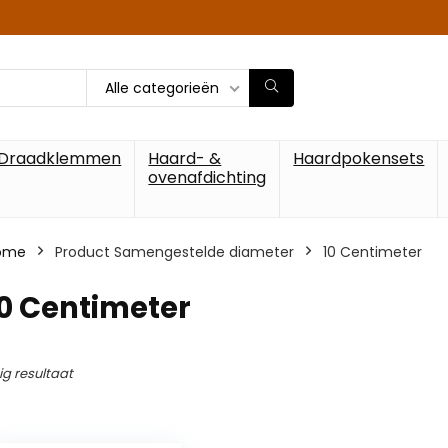
Alle categorieën
Draadklemmen
Haard- &
Haardpokensets
ovenafdichting
ome
Product Samengestelde diameter
‎10 Centimeter
10 Centimeter
ig resultaat