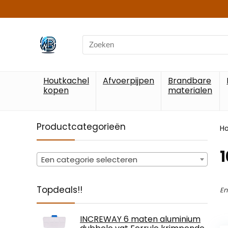
Search
for:
Houtkachel
Afvoerpijpen
Brandbare
kopen
materialen
Productcategorieën
H
‎
Een categorie selecteren
Topdeals!!
En
INCREWAY 6 maten aluminium