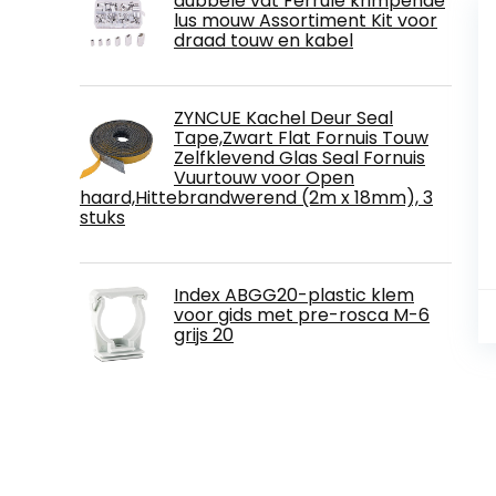
dubbele vat Ferrule krimpende
lus mouw Assortiment Kit voor
draad touw en kabel
ZYNCUE Kachel Deur Seal
Tape,Zwart Flat Fornuis Touw
Zelfklevend Glas Seal Fornuis
Vuurtouw voor Open
haard,Hittebrandwerend (2m x 18mm), 3
stuks
Index ABGG20-plastic klem
voor gids met pre-rosca M-6
grijs 20