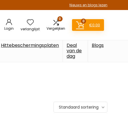
Nieuws en blogs lezen
0
0
€
0.00
Login
Vergelijken
verlanglijst
Hittebeschermingsplaten
Deal
Blogs
van de
dag
Standaard sortering