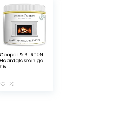
Cooper & BURT0N
Haardglasreinige
r &
schoorsteenreinig
er 0,5 kg |
roetreiniger voor
professionele
reiniging van
open haarden |
haardreiniger van
Cooper & BURT0N