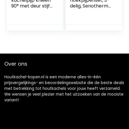
kachelpijp knieën
hoekpijpenset, 3-
90° met deur stijf
delig, Senotherm
Ø 120 mm zwart
gecoat, zwart, Ø
120 mm
Over ons
Houtkachel-kopen.nl is een moderne alles-in-één
prijsvergelijkings- en beoordelingswebsite die de beste deals
met betrekking tot houtkachels voor jouw heeft verzameld.
We wensen je veel plezier met het uitzoeken van de mooiste
variant!