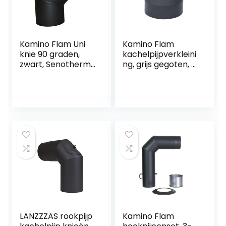
Kamino Flam Uni
Kamino Flam
knie 90 graden,
kachelpijpverkleini
zwart, Senotherm
ng, grijs gegoten, Ø
gecoat, Ø 150 mm
150/130 mm
LANZZZAS rookpijp
Kamino Flam