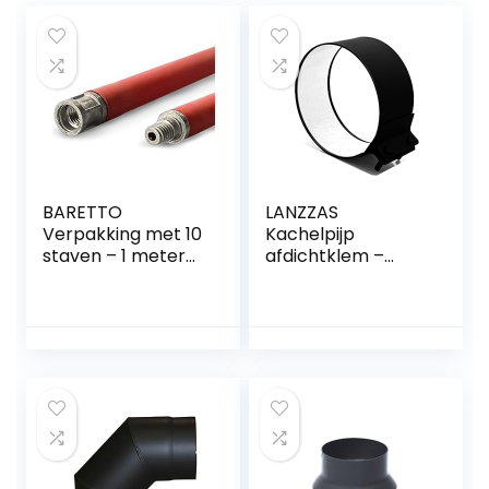
BARETTO
LANZZAS
Verpakking met 10
Kachelpijp
staven – 1 meter
afdichtklem –
staven, voor de
diameter Ø 130
schoorsteenreinigi
mm – kleur: zwart |
ngsset – voor
rookbuis
rookgasafvoeren
connector bridge
met lineaire
secties of
maximaal 45
graden bochten +
Handsvat