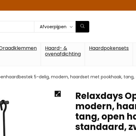
Afvoerpijpen
Draadklemmen
Haard- &
Haardpokensets
ovenafdichting
enhaardbestek 5-delig, modern, haardset met pookhaak, tang, 
Relaxdays Op
modern, haa
tang, open h
standaard, z