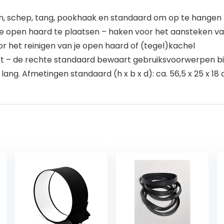
, schep, tang, pookhaak en standaard om op te hangen
de open haard te plaatsen – haken voor het aansteken va
 het reinigen van je open haard of (tegel)kachel
art – de rechte standaard bewaart gebruiksvoorwerpen b
ang. Afmetingen standaard (h x b x d): ca. 56,5 x 25 x 18