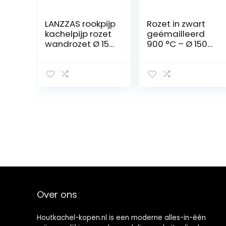
LANZZAS rookpijp
Rozet in zwart
kachelpijp rozet
geëmailleerd
wandrozet Ø 150
900 °C – Ø 150
mm rand 50
mm – rozet voor
mm zwart
ovens en
haarden
Over ons
Houtkachel-kopen.nl is een moderne alles-in-één