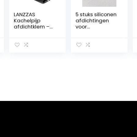
LANZZAS
5 stuks siliconen
Kachelpijp
afdichtingen
afdichtklem –
voor
diameter Ø 130
pelletkachel,
mm – kleur:
max. 250 °
zwart | rookbuis
(diameter 80
connector
mm)
bridge