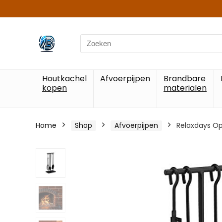
Search
for:
Houtkachel
Afvoerpijpen
Brandbare
kopen
materialen
Home
Shop
Afvoerpijpen
Relaxdays Op