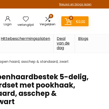
Nieuws en blogs lezen
0
0
€
0.00
Login
Vergelijken
verlanglijst
Hittebeschermingsplaten
Deal
Blogs
van de
dag
open haard, asschep & standaard, zwart
enhaardbestek 5-delig,
rdset met pookhaak,
aard, asschep &
wart