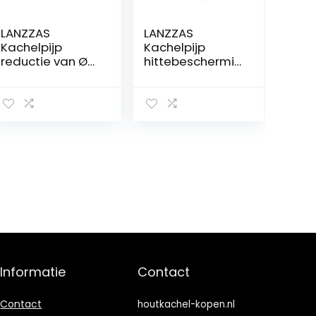
LANZZAS
LANZZAS
Kachelpijp
Kachelpijp
reductie van Ø
hittebeschermin
130 mm naar Ø
g/thermisch
120 mm – Kleur:
bord (460 mm),
zwart-metallic
voor diameter Ø
– vermindering
120 mm, kleur:
van rookpijp
gietijzer grijs –
andere buizen
uit ons
assortiment,
vind je hier.
Informatie
Contact
Contact
houtkachel-kopen.nl