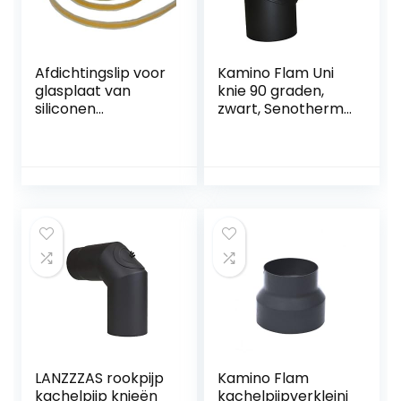
demper van
plaatstaal (ø 130
mm)
Afdichtingslip voor
Kamino Flam Uni
glasplaat van
knie 90 graden,
siliconen
zwart, Senotherm
zelfklevend 4,5 m
gecoat, Ø 150 mm
LANZZZAS rookpijp
Kamino Flam
kachelpijp knieën
kachelpijpverkleini