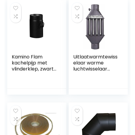
Kamino Flam
Uitlaatwarmtewiss
kachelpijp met
elaar warme
vlinderklep, zwart,
luchtwisselaar
2 mm, Ø 150 mm,
rookgaskoeler 130
lengte 250 mm
mm zwart rookpijp
kachelpijp
schoorsteenpijp
energie besparen
eenvoudige
reiniging
eenvoudige
installatie
uitlaatpijp 5 buizen