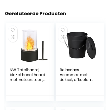
Gerelateerde Producten
NW Tafelhaard,
Relaxdays
bio-ethanol haard
Asemmer met
met natuursteen,
deksel, afkoelen
zwarte tafelhaard
en transporteren
voor binnen en
van hete gloed,
buiten, ethanol
open haarden,
open haard,
ovens, barbecues,
verbrandingskame
12 liter, staal, zwart
rs, oneindige