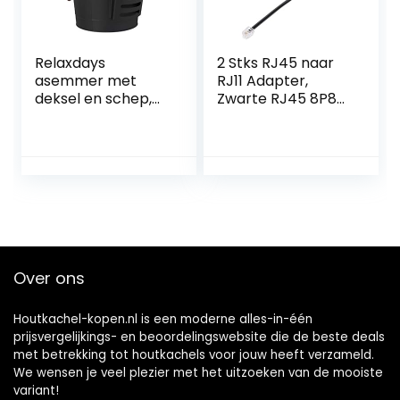
Thermostaat – wit
Relaxdays
2 Stks RJ45 naar
asemmer met
RJ11 Adapter,
deksel en schep,
Zwarte RJ45 8P8C
staal, kolenemmer
naar RJ11 6P4C
met handvat, 19
Telefoonkabel +
liter, voor open
RJ45
haard & barbecue,
Uitbreidingsconver
zwart
ter, Connector
voor RJ11
Telefoonsnoer
naar RJ45 / ADSL
Modem
Over ons
Houtkachel-kopen.nl is een moderne alles-in-één
prijsvergelijkings- en beoordelingswebsite die de beste deals
met betrekking tot houtkachels voor jouw heeft verzameld.
We wensen je veel plezier met het uitzoeken van de mooiste
variant!