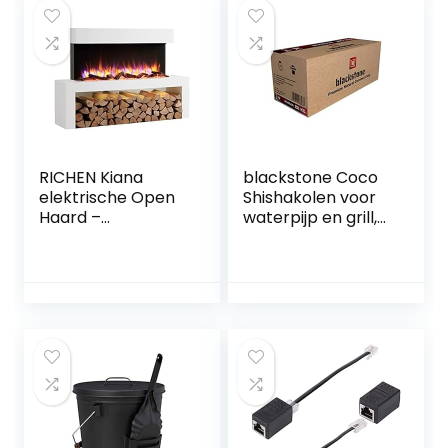
brandduur (zwart)
RICHEN Kiana
blackstone Coco
elektrische Open
Shishakolen voor
Haard –
waterpijp en grill,
Elektrische
smaakneutraal,
staande Open
geurloos, lange
Haard met
brandduur, laag
Verwarming
asgehalte (20 kg)
1000/2000 W,
realistisch 3D-
vlam effect, LED-
Verlichting,
Afstandsbediening
programeerbaar,
Timer,