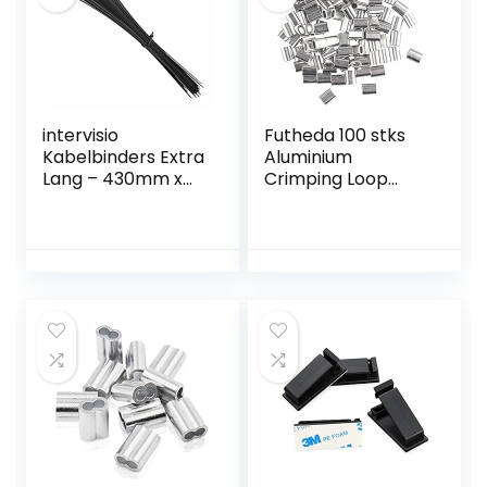
intervisio
Futheda 100 stks
Kabelbinders Extra
Aluminium
Lang – 430mm x
Crimping Loop
4,8 mm voor Extra
Mouw Clips Ovaal
Zwaar Gebruik –
Vormige voor
duurzame,
1.2mm Kabel
professionele,
Draad Touw Zilver
uvbestendige
Tone
nylon tie wraps
voor kabelbeheer
binnen en buiten,
Zwart, 100 Stuks