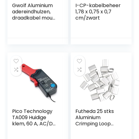
Gwolf Aluminium
I-CP-kabelbeheer
adereindhulzen,
1,78 x 0,75 x 0,7
draadkabel mouw,
cm/zwart
aluminium
krimplus mouw
clips met dubbele
adereindhulzen, 3
maten draadkabel
aluminium
mouwen clip
fittingen kabel
krimpen 6mm,
8mm, 10mm
(35pcs)
Pico Technology
Futheda 25 stks
TA009 Huidige
Aluminium
klem, 60 A, AC/DC,
Crimping Loop
4 mm,
Mouw Clips Ovaal
banaanstekker
Vorm voor 5.0mm