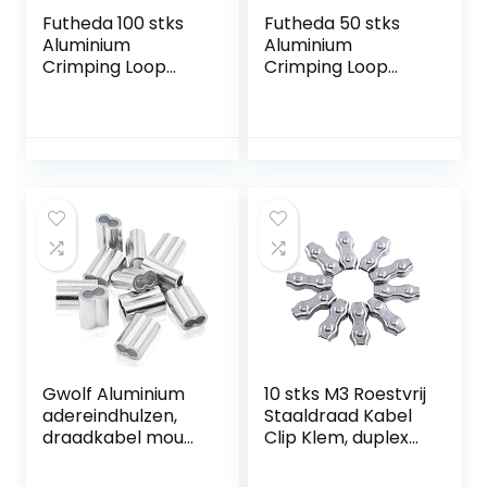
Futheda 100 stks
Futheda 50 stks
Aluminium
Aluminium
Crimping Loop
Crimping Loop
Mouw Clips Ovaal
Mouw Clips Ovaal
Vormige voor
Vorm voor 4.0mm
2.5mm Kabel
Kabeldraad Touw
Draad Touw Zilver
Zilver Toon
Tone
Gwolf Aluminium
10 stks M3 Roestvrij
adereindhulzen,
Staaldraad Kabel
draadkabel mouw,
Clip Klem, duplex
aluminium
Staaldraad Klem
krimplus mouw
voor Rigging