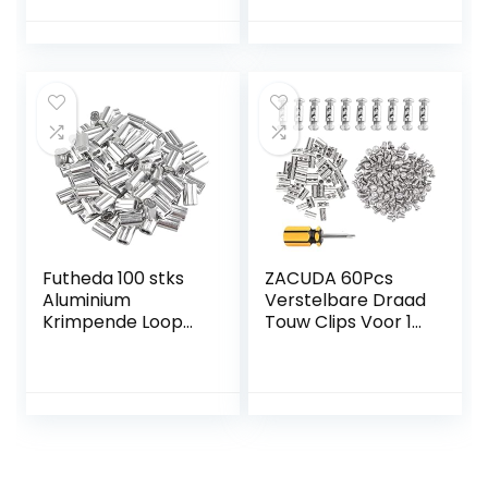
clips met dubbele
Installatie van
adereindhulzen, 3
Touwen Draden en
maten draadkabel
Kabels
aluminium
mouwen clip
fittingen kabel
krimpen 6mm,
8mm, 10mm
(35pcs)
Futheda 100 stks
ZACUDA 60Pcs
Aluminium
Verstelbare Draad
Krimpende Loop
Touw Clips Voor 1-
Mouw Clips met
2 mm Diameter
Dubbele
Kabel Grips Draad
Aangslijn/Gaten
Touw Lock Met End
voor 1.5mm Kabel
Schroef Stop &
Draad Touw Zilver
Schroevendraaier
Tone
Vormige Kabel
Klem Aluminium