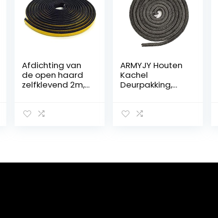
Afdichting van
ARMYJY Houten
de open haard
Kachel
zelfklevend 2m,
Deurpakking,
ø 6mm holle
9mm Kachel
koord-
Touw, Ronde
afdichting.
Glasvezelkabel
Geschikt voor
Seal 3 Meter
verschillende
Oranier
kachelmodellen