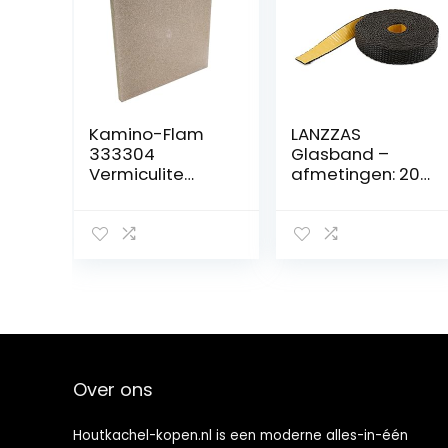
Kamino-Flam
LANZZAS
333304
Glasband –
Vermiculite
afmetingen: 20
plaat, 500 x 500
x 2 mm – lengte:
x 30 mm
0,5 m – vlak- /
schoorsteenafdi
chting zwart
Over ons
Houtkachel-kopen.nl is een moderne alles-in-één