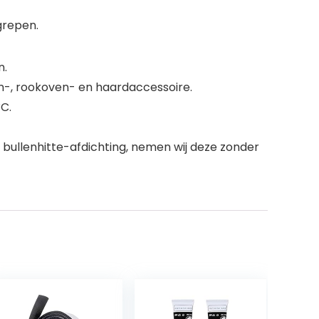
egrepen.
n.
en-, rookoven- en haardaccessoire.
C.
 bullenhitte-afdichting, nemen wij deze zonder