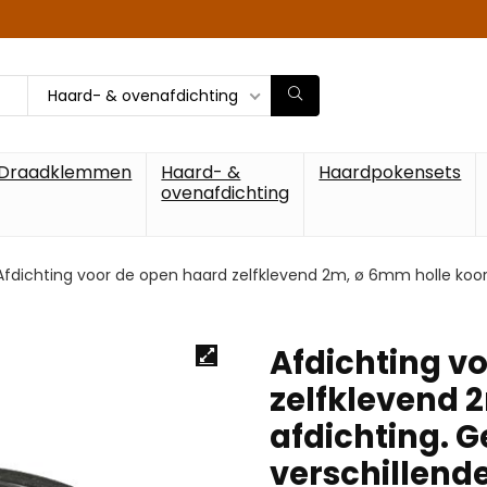
Haard- & ovenafdichting
Draadklemmen
Haard- &
Haardpokensets
ovenafdichting
Afdichting voor de open haard zelfklevend 2m, ø 6mm holle koor
Afdichting v
zelfklevend 
afdichting. G
verschillend