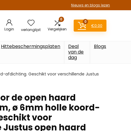
Nieuws en blogs lezen
0
0
€
0.00
Login
Vergelijken
verlanglijst
Hittebeschermingsplaten
Deal
Blogs
van de
dag
d-afdichting. Geschikt voor verschillende Justus
oor de open haard
2m, ø 6mm holle koord-
eschikt voor
e Justus open haard