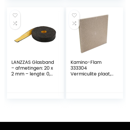
voor open haard –
Hittebestendig
afdichtingskoord
en lijm (Ø 06mm)
LANZZAS Glasband
Kamino-Flam
– afmetingen: 20 x
333304
2 mm – lengte: 0,5
Vermiculite plaat,
m – vlak- /
500 x 500 x 30 mm
schoorsteenafdich
ting zwart