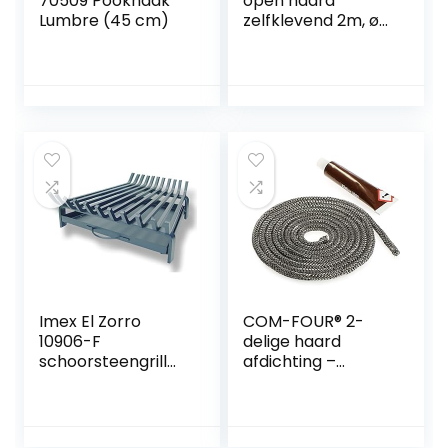
70509 Pookhaak
open haard
Lumbre (45 cm)
zelfklevend 2m, ø
6mm holle koord-
afdichting.
Geschikt voor
verschillende
Oranier
kachelmodellen
Imex El Zorro
COM-FOUR® 2-
10906-F
delige haard
schoorsteengrill
afdichting –
met lade, 60 x 45 x
Kachel
43 cm
afdichtingskoord
en lijm – Glasvezel
deur afdichting