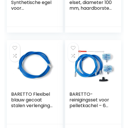
Synthetische egel
elset, diameter 100
voor
mm, haardborstel
schoorsteenbuize
bevat 12 flexibele
n, diameter 200
stangen 410 mm
mm, eindstuk van
en 2
staal met
borstelkoppen
schroefdraad M12
houtkachel
x 1,75 mm, open
haarborstel kit
haarden, ketels,
haardreinigingssta
kachels, leidingen,
af
dakgoten
reinigingsborstel
droogbuis
reinigingsborstel
BARETTO Flexibel
BARETTO-
blauw gecoat
reinigingsset voor
stalen verlenging
pelletkachel – 6
van een
meter lang
reinigingsset voor
verlengstuk,
pelletkachels –
maximale