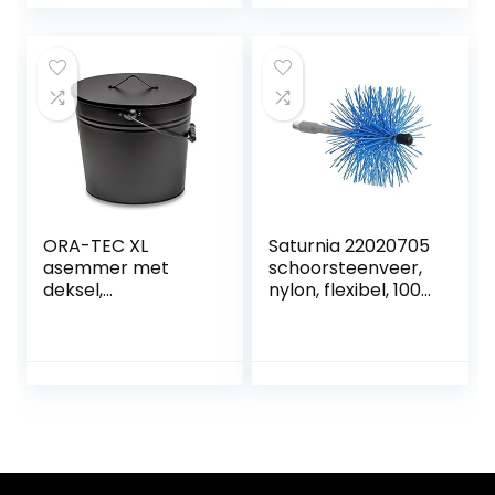
Lengte 3 meter –
kromming 90 ° – 2
Geschikt voor
standaard nylon
pelletkachels met
borstels (1 van 80
rondingen, bereikt
mm en 1 van 100
een maximale
mm)
kromming van 90°.
ORA-TEC XL
Saturnia 22020705
asemmer met
schoorsteenveer,
deksel,
nylon, flexibel, 100
kolenemmer, 24
mm
liter, van
plaatstaal in zwart,
schoorsteenemm
er met deksel,
universele asbak
voor binnen en
buiten