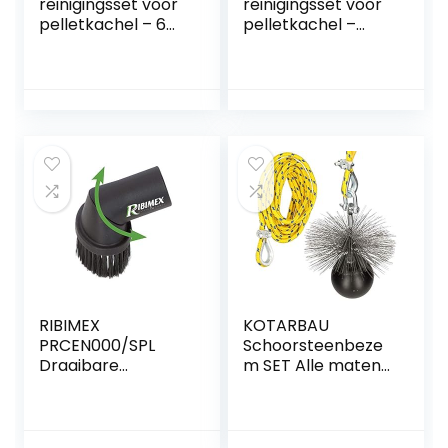
reinigingsset voor
reinigingsset voor
pelletkachel – 6
pelletkachel –
meter lang
verlengstuk van 3
verlengstuk,
meter, maximale
maximale
buiging van 90 ° – 1
kromming 90 ° – 2
standaard 80 mm
standaard nylon
lange nylon
borstels (1 van 80
borstel
mm en 1 van 100
mm)
RIBIMEX
KOTARBAU
PRCEN000/SPL
Schoorsteenbeze
Draaibare
m SET Alle maten
reinigingsborstel
haardbezem veer
voor pelletkachels
staal trekgewicht
met nylon
trekkoord flexibele
borstelharen
stang roetbezem