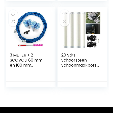
schuifstang
haardborstel
reinigingsset
geworteld (250
mm, kabellengte –
10 m)
3 METER + 2
20 Stks
SCOVOLI 80 mm
Schoorsteen
en 100 mm
Schoonmaakborst
reinigingsset
el, Schoorsteen Kit
Pelletkachelpijp
Vegen Afvoer Set
Schoorsteen met
Schoorsteen
curve
Borstel Open
haard Reiniging
Gereedschap Kit
voor Duct Vent
Reiniging Open
Haard Rookkanaal,