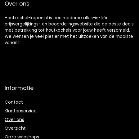
Over ons
18 Staven
(410mm*100mm) 1
Borstel Hoofd 1
Houtkachel-kopen.nl is een moderne alles-in-één
Zeshoekige Staaf
prijsvergelijkings- en beoordelingswebsite die de beste deals
met betrekking tot houtkachels voor jouw heeft verzameld.
We wensen je veel plezier met het uitzoeken van de mooiste
variant!
Informatie
Contact
Klantenservice
Over ons
Overzicht
Onze webshops