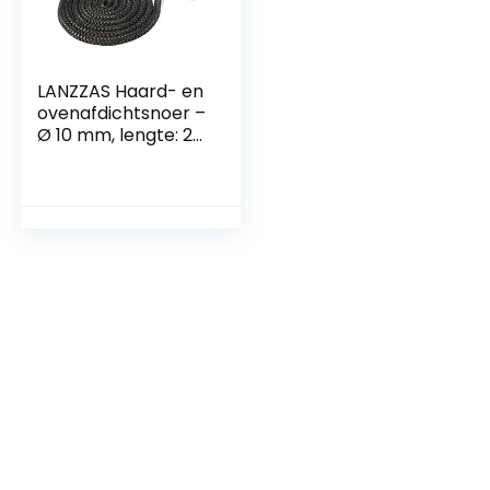
LANZZAS Haard- en
ovenafdichtsnoer –
Ø 10 mm, lengte: 2
m – glasband voor
open haard deuren
– hittebestendig
tot 550 °C – met
vuurvaste
montagelijm