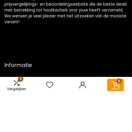
prijsvergelijkings- en beoordelingswebsite die de beste deals
met betrekking tot houtkachels voor jouw heeft verzameld.
We wensen je veel plezier met het uitzoeken van de mooiste
variant!
Informatie
Contact
0
0
Klantenservice
Vergelijken
Over ons
Overzicht
Onze webshops
Vacature
Blogs