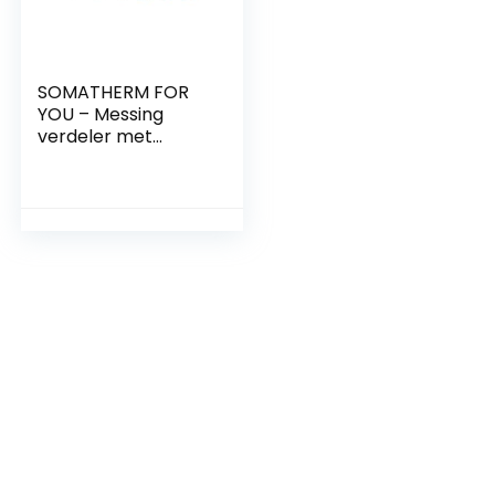
SOMATHERM FOR
YOU – Messing
verdeler met
geïntegreerde
mini-ventielen – 6
afdalingen Male
15/21-20/27
Vrouwelijke Input –
Output Buck 20/27