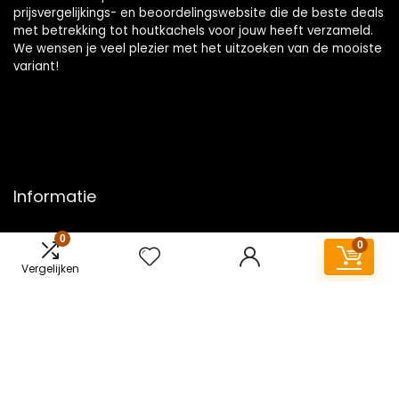
prijsvergelijkings- en beoordelingswebsite die de beste deals
met betrekking tot houtkachels voor jouw heeft verzameld.
We wensen je veel plezier met het uitzoeken van de mooiste
variant!
Informatie
Contact
0
0
Klantenservice
Vergelijken
Over ons
Overzicht
Onze webshops
Vacature
Blogs