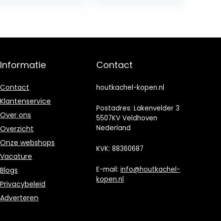
keuken,
dient als vuurklei
huishouden,
vervanger,
wonen,
afmetingen: ca.
woonaccessoire
30 x 19,8 x 3 cm
s, decoratie
haardreinigings
Informatie
Contact
set, zilver (type
A)
Contact
houtkachel-kopen.nl
Klantenservice
Postadres: Lakenvelder 3
Over ons
5507KV Veldhoven
Nederland
Overzicht
Onze webshops
KVK: 88360687
Vacature
E-mail:
info@houtkachel-
Blogs
kopen.nl
Privacybeleid
Adverteren