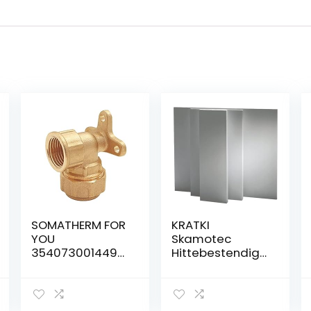
SOMATHERM FOR
KRATKI
YOU
Skamotec
3540730014498
Hittebestendige
Wall PE20-F15 /
isolatieplaat
21 messing
voor open
wandlamp voor
haarden Max.
PE Ø20
bedrijfstempera