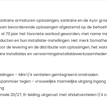
itaire armaturen oplossingen, sanitaire en de Ayor groe
 van bevorderende oplossingen afgestemd op de behoefte
u al 70 jaar het favoriete aanbod geworden, met name m
oducten en hun installatie-instellingen. Het merk Somat
r de levering en de distributie van oplossingen, het wate
ire installaties en verwarmingsinstallatiewerkzaamhede
dalingen – Mini 1/4 ventielen geïntegreerd omdraaien
 spanmoer tegen – vrouwelijke mannelijke uitgang ingang
ing
ale 20/27, 6-leiding, uitgerust met afsluitventielen 1/4 o