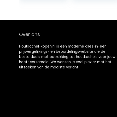
buis glijbaar
Ø12-draaismoer
15/21 (1/2″) set,
None
Over ons
Houtkachel-kopen.nl is een moderne alles-in-één
prijsvergelijkings- en beoordelingswebsite die de
beste deals met betrekking tot houtkachels voor jouw
heeft verzameld. We wensen je veel plezier met het
uitzoeken van de mooiste variant!