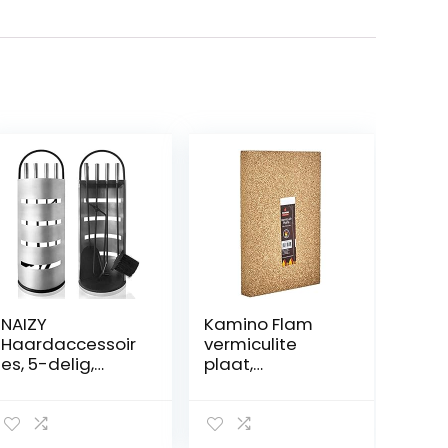
NAIZY
Kamino Flam
Haardaccessoir
vermiculite
es, 5-delig,
plaat,
roestvrij staal,
haardplaat van
met coating en
natuurlijk
bescherming
kleimateriaal,
tegen inkijk, voor
haardplaat