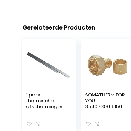
Gerelateerde Producten
1 paar
SOMATHERM FOR
thermische
YOU
afschermingen
3540730015150
voor bakovens
PER RACC RIGHT
zilvergrijs 600
GLISS GEF 12-
mm
1/2″LOT 10 rechte
koppeling voor