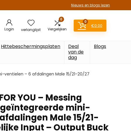
Nieuws en blogs lezen
0
0
€
0.00
Login
Vergelijken
verlanglijst
Hittebeschermingsplaten
Deal
Blogs
van de
dag
ventielen – 6 afdalingen Male 15/21-20/27
OR YOU – Messing
 geïntegreerde mini-
 afdalingen Male 15/21-
lijke Input – Output Buck