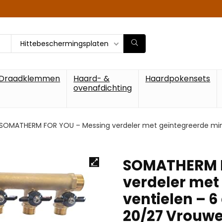
Hittebeschermingsplaten
Draadklemmen
Haard- &
Haardpokensets
ovenafdichting
SOMATHERM FOR YOU – Messing verdeler met geïntegreerde mini-
SOMATHERM F
verdeler met
ventielen – 6
20/27 Vrouwe