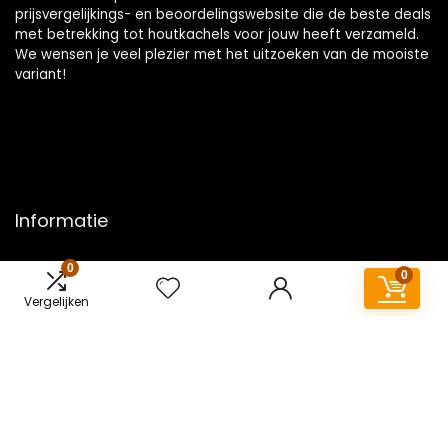
prijsvergelijkings- en beoordelingswebsite die de beste deals
met betrekking tot houtkachels voor jouw heeft verzameld.
We wensen je veel plezier met het uitzoeken van de mooiste
variant!
Informatie
Contact
0
0
Klantenservice
Vergelijken
Over ons
Overzicht
Onze webshops
Vacature
Blogs