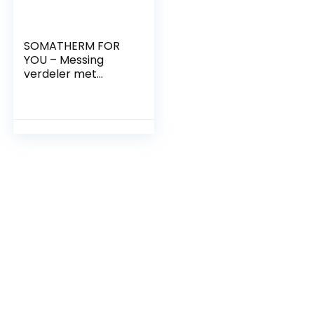
SOMATHERM FOR
YOU – Messing
verdeler met
geïntegreerde
mini-ventielen – 6
afdalingen Male
15/21-20/27
Vrouwelijke Input –
Output Buck 20/27