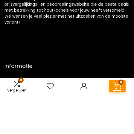
prijsvergelijkings- en beoordelingswebsite die de beste deals
met betrekking tot houtkachels voor jouw heeft verzameld.
We wensen je veel plezier met het uitzoeken van de mooiste
variant!
Informatie
Contact
0
0
Klantenservice
Vergelijken
Over ons
Overzicht
Onze webshops
Vacature
Blogs