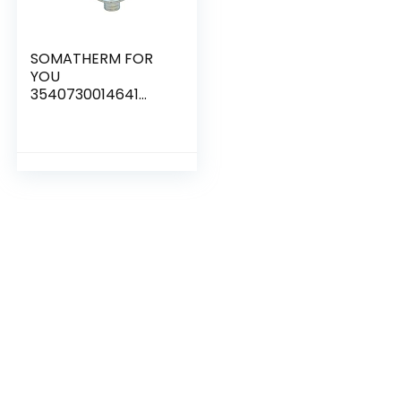
SOMATHERM FOR
YOU
3540730014641
SPANN SIMPLE DIAM
40 (x2) eenvoudige
bevestigingsklem
van vernikkeld
staal voor buis Ø
40 mm Bag 2 delen,
None